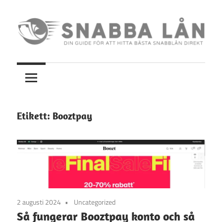
Hoppa
till
innehåll
Din
Snabba
guide
för
lån
att
hitta
Etikett:
Booztpay
bästa
snabblån
direkt
2 augusti 2024
Uncategorized
Så fungerar Booztpay konto och så