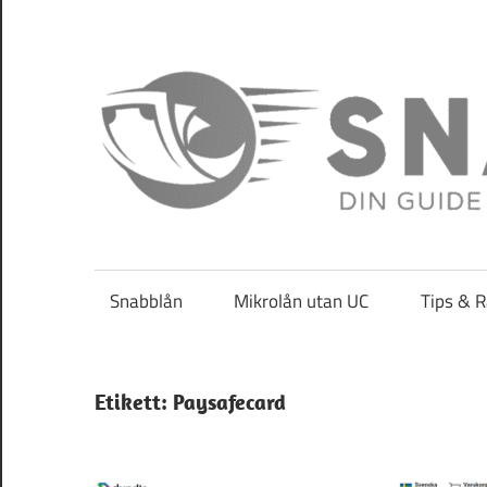
Hoppa
till
innehåll
Din
guide
för
Snabblån
Mikrolån utan UC
Tips & 
att
hitta
bästa
Etikett:
Paysafecard
snabblån
direkt