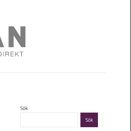
Snabba
lån
Sök
Sök